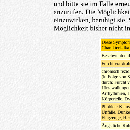
und bitte sie im Falle ern
anzurufen. Die Möglichkeit
einzuwirken, beruhigt sie. 
Möglichkeit bisher nicht 
Diese Symptome
Charakteristik
Beschwerden d
Furcht vor dr
chronisch rezi
(in Folge von S
durch: Furcht 
Hitzewallungen
Arrhythmien, T
Körperteile, D
Phobien: Klaus
Unfälle, Dunke
Flugzeuge, Her
Ängstliche Ruh