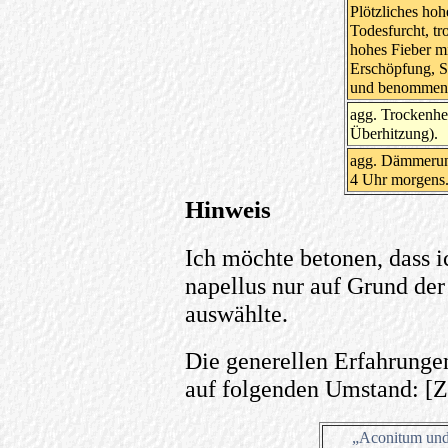
Plötzliches hoh
Todesfurcht, tr
hohes Fieber mi
Erschöpfung, Sc
und benommene
agg. Trockenhei
Überhitzung).
agg. Dämmerung
4 Uhr morgens
Hinweis
Ich möchte betonen, dass i
napellus nur auf Grund der
auswählte.
Die generellen Erfahrunge
auf folgenden Umstand: [Zi
„Aconitum und