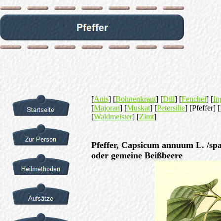
[
Anis
] [
Bohnenkraut
] [
Dill
] [
Fenchel
] [
In
[
Majoran
] [
Muskat
] [
Petersilie
] [Pfeffer] [
[
Waldmeister
] [
Zimt
]
Pfeffer, Capsicum annuum L. /span
oder gemeine Beißbeere