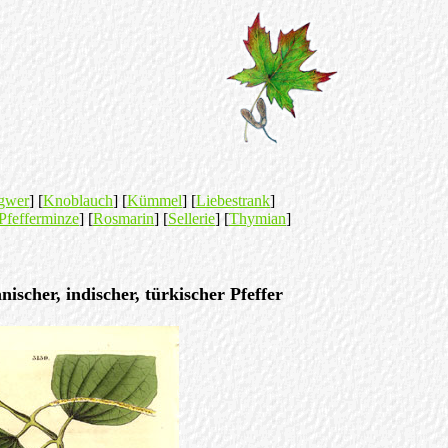
gwer
] [
Knoblauch
] [
Kümmel
] [
Liebestrank
]
Pfefferminze
] [
Rosmarin
] [
Sellerie
] [
Thymian
]
ischer, indischer, türkischer Pfeffer